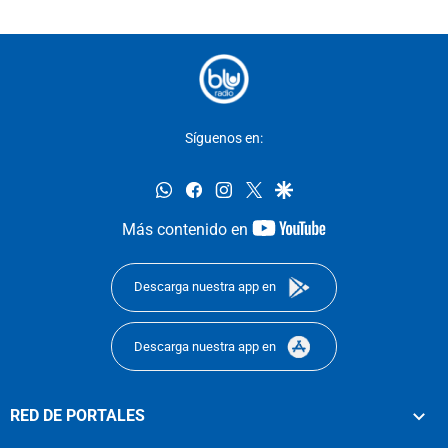
Síguenos en:
whatsapp
facebook
instagram
twitter
google
youtube-
Más contenido en
footer
Descarga nuestra app en
Descarga nuestra app en
RED DE PORTALES