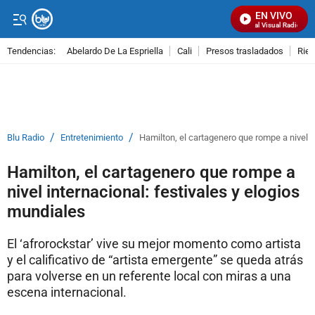
EN VIVO
Señal Visual Radio
Tendencias:
Abelardo De La Espriella
Cali
Presos trasladados
Rie
PUBLICIDAD
/
/
Blu Radio
Entretenimiento
Hamilton, el cartagenero que rompe a nivel i
Hamilton, el cartagenero que rompe a
nivel internacional: festivales y elogios
mundiales
El ‘afrorockstar’ vive su mejor momento como artista
y el calificativo de “artista emergente” se queda atrás
para volverse en un referente local con miras a una
escena internacional.