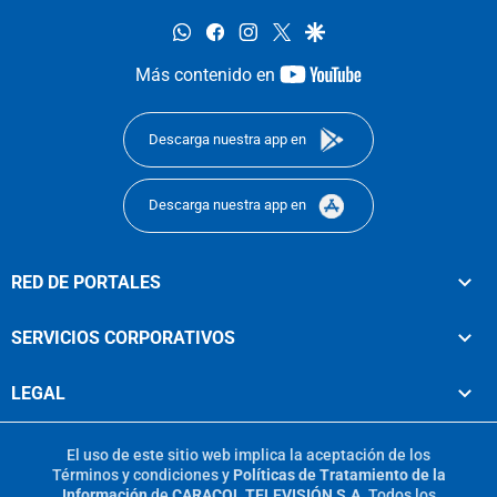
whatsapp
facebook
instagram
twitter
google
youtube-
Más contenido en
footer
Descarga nuestra app en
Descarga nuestra app en
RED DE PORTALES
SERVICIOS CORPORATIVOS
LEGAL
El uso de este sitio web implica la aceptación de los
Términos y condiciones
y
Políticas de Tratamiento de la
Información
de
CARACOL TELEVISIÓN S.A.
Todos los