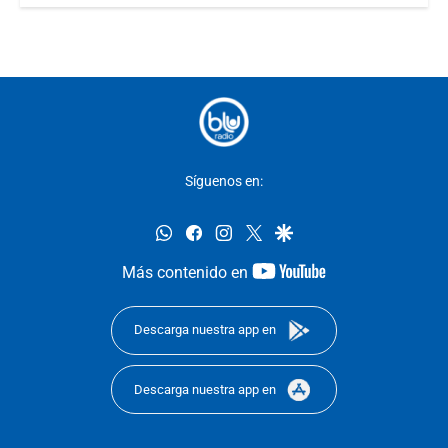
Síguenos en:
whatsapp
facebook
instagram
twitter
google
youtube-
Más contenido en
footer
Descarga nuestra app en
Descarga nuestra app en