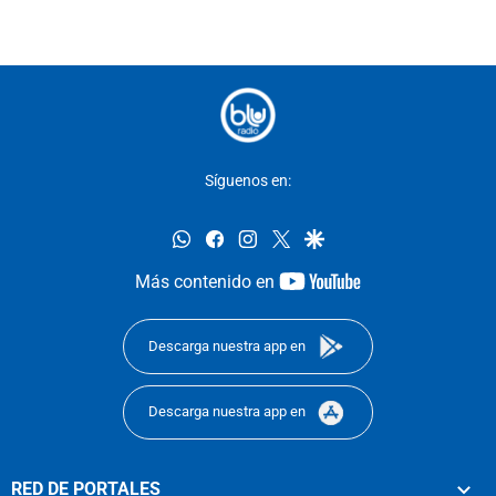
Síguenos en:
whatsapp
facebook
instagram
twitter
google
youtube-
Más contenido en
footer
Descarga nuestra app en
Descarga nuestra app en
RED DE PORTALES