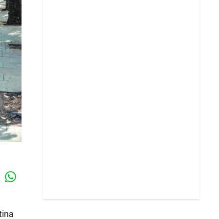
Whatsapp
k
tina