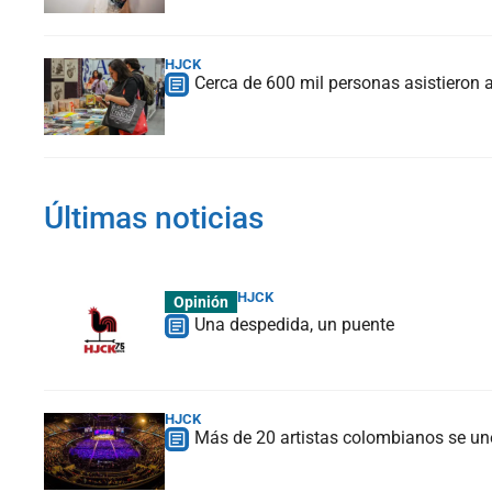
HJCK
Cerca de 600 mil personas asistieron a
Últimas noticias
HJCK
Opinión
Una despedida, un puente
HJCK
Más de 20 artistas colombianos se une