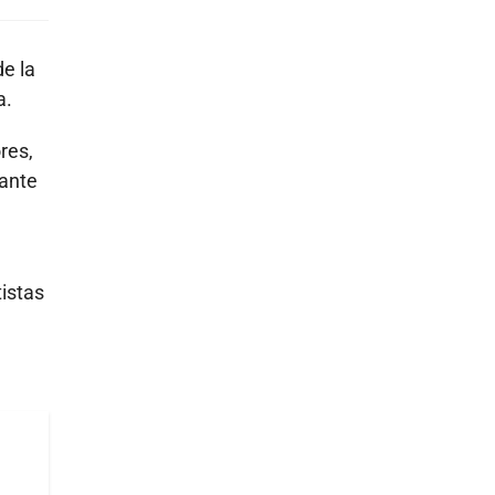
de la
a.
res,
rante
,
tistas