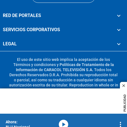
RED DE PORTALES
SERVICIOS CORPORATIVOS
LEGAL
El uso de este sitio web implica la aceptación de los
Términos y condiciones
y
Políticas de Tratamiento de la
Información
de
CARACOL TELEVISIÓN S.A.
Todos los
Derechos Reservados D.R.A. Prohibida su reproducción total
o parcial, así como su traducción a cualquier idioma sin
autorización escrita de su titular. Reproduction in whole or in
c
part, or translation without written permission is prohibited.
All rights reserved 2025.
PUBLICIDAD
MIEMBRO DE:
media-icon
BLU Nacional