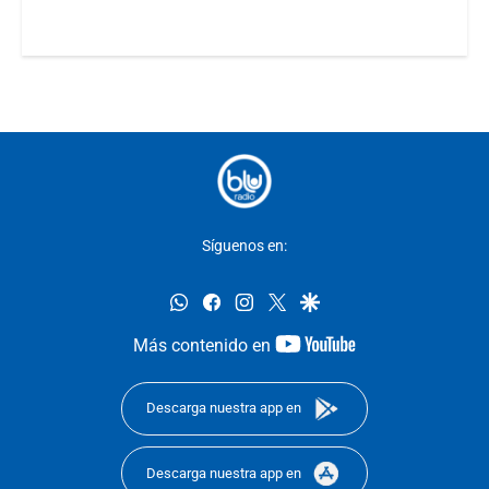
Síguenos en:
whatsapp
facebook
instagram
twitter
google
youtube-
Más contenido en
footer
Descarga nuestra app en
Descarga nuestra app en