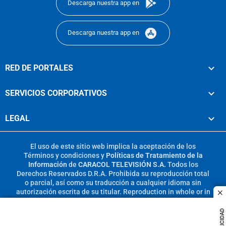
Descarga nuestra app en
Descarga nuestra app en
RED DE PORTALES
SERVICIOS CORPORATIVOS
LEGAL
El uso de este sitio web implica la aceptación de los
Términos y condiciones
y
Políticas de Tratamiento de la
Información
de
CARACOL TELEVISIÓN S.A.
Todos los
Derechos Reservados D.R.A. Prohibida su reproducción total
o parcial, así como su traducción a cualquier idioma sin
autorización escrita de su titular. Reproduction in whole or in
c
part, or translation without written permission is prohibited.
All rights reserved 2025.
PUBLICIDAD