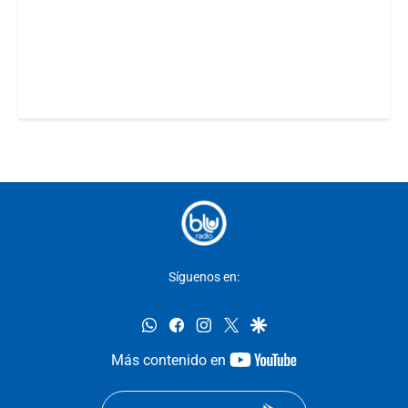
Síguenos en:
whatsapp
facebook
instagram
twitter
google
youtube-
Más contenido en
footer