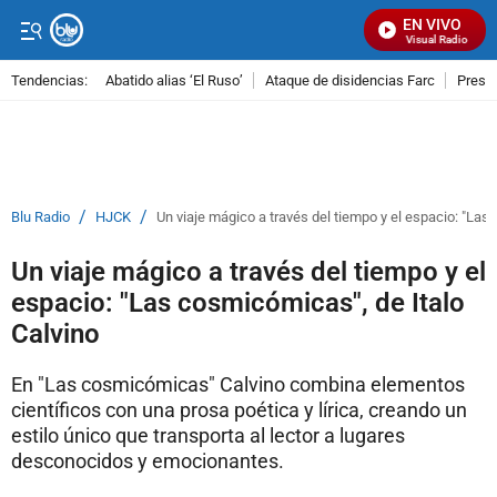
EN VIVO
Señal Visual Radio
Tendencias:
Abatido alias ‘El Ruso’
Ataque de disidencias Farc
Preso
PUBLICIDAD
/
/
Blu Radio
HJCK
Un viaje mágico a través del tiempo y el espacio: "Las
Un viaje mágico a través del tiempo y el
espacio: "Las cosmicómicas", de Italo
Calvino
En "Las cosmicómicas" Calvino combina elementos
científicos con una prosa poética y lírica, creando un
estilo único que transporta al lector a lugares
desconocidos y emocionantes.