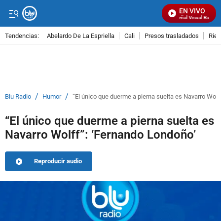
EN VIVO
Señal Visual Radio
Tendencias:
Abelardo De La Espriella
Cali
Presos trasladados
Rie
PUBLICIDAD
/
/
Blu Radio
Humor
“El único que duerme a pierna suelta es Navarro Wolf
“El único que duerme a pierna suelta es
Navarro Wolff”: ‘Fernando Londoño’
Reproducir audio