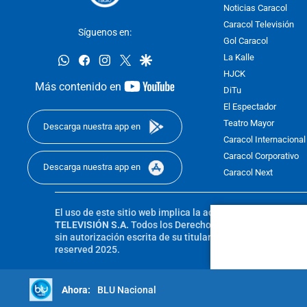
Noticias Caracol
Caracol Televisión
Síguenos en:
Gol Caracol
whatsapp
facebook
instagram
twitter
google
La Kalle
HJCK
youtube-
Más contenido en
DiTu
footer
El Espectador
Teatro Mayor
Descarga nuestra app en
Caracol Internacional
Caracol Corporativo
Descarga nuestra app en
Caracol Next
El uso de este sitio web implica la aceptación de los
Térmi
TELEVISIÓN S.A.
Todos los Derechos Reservados D.R.A. Pro
sin autorización escrita de su titular. Reproduction in whole
reserved 2025.
BLU Nacional