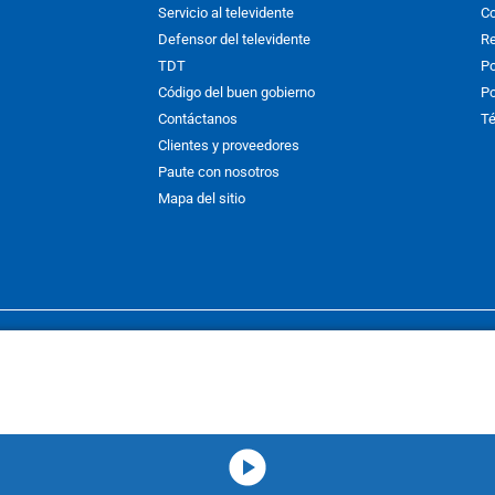
Servicio al televidente
Co
Defensor del televidente
Re
TDT
Po
Código del buen gobierno
Po
Contáctanos
Té
Clientes y proveedores
Paute con nosotros
Mapa del sitio
nos y condiciones
y
Políticas de Tratamiento de la Información
de
CAR
hibida su reproducción total o parcial, así como su traducción a cual
 or in part, or translation without written permission is prohibited. All 
media-icon