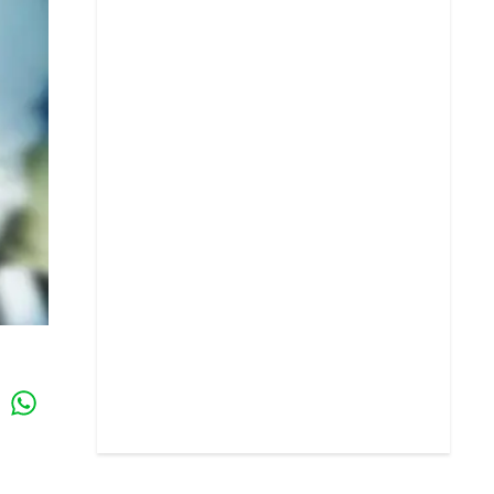
Whatsapp
k