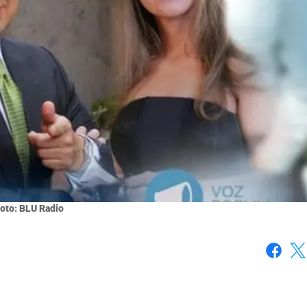
oto: BLU Radio
Faceboo
X