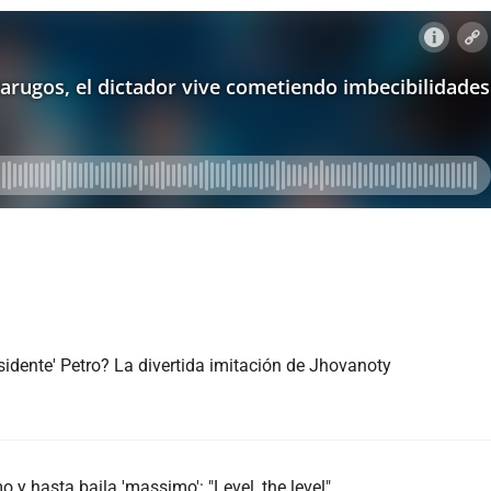
sidente' Petro? La divertida imitación de Jhovanoty
 y hasta baila 'massimo': "Level, the level"