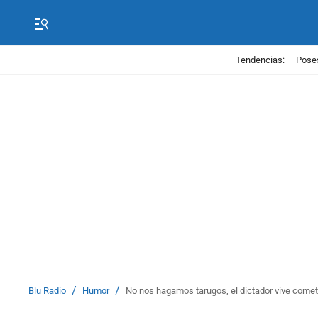
Tendencias:
Poses
/
/
Blu Radio
Humor
No nos hagamos tarugos, el dictador vive comet