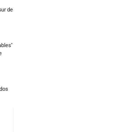
sur de
ables"
e
ados