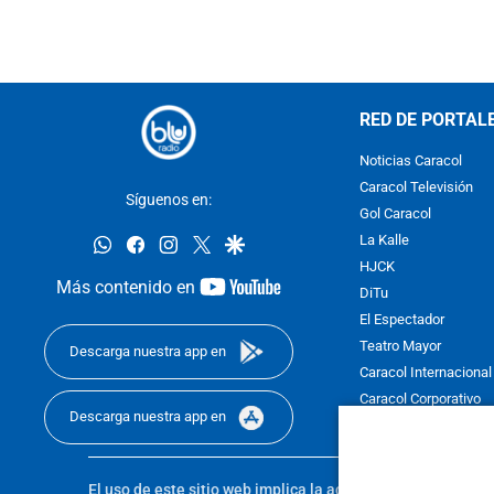
RED DE PORTAL
Noticias Caracol
Caracol Televisión
Síguenos en:
Gol Caracol
whatsapp
facebook
instagram
twitter
google
La Kalle
HJCK
youtube-
Más contenido en
DiTu
footer
El Espectador
Teatro Mayor
Descarga nuestra app en
Caracol Internacional
Caracol Corporativo
Descarga nuestra app en
Caracol Next
El uso de este sitio web implica la aceptación de los
Térmi