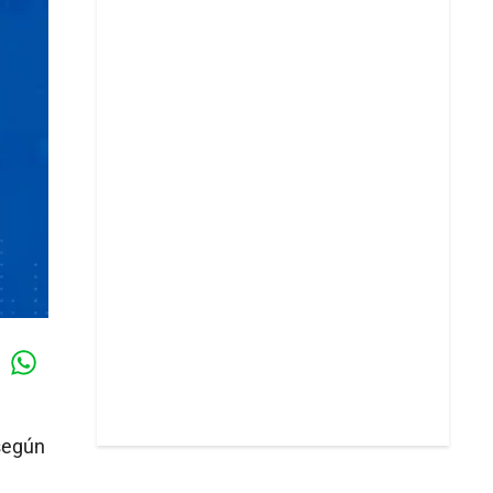
Whatsapp
k
 según