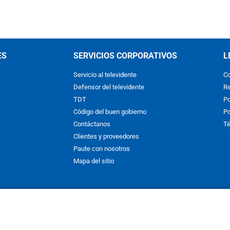
ES
SERVICIOS CORPORATIVOS
L
Servicio al televidente
Co
Defensor del televidente
Re
TDT
Po
Código del buen gobierno
Po
Contáctanos
Té
Clientes y proveedores
Paute con nosotros
Mapa del sitio
nos y condiciones
y
Políticas de Tratamiento de la Información
de
CAR