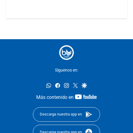
Síguenos en:
whatsapp
facebook
instagram
twitter
google
youtube-
Más contenido en
footer
Descarga nuestra app en
Descarga nuestra app en