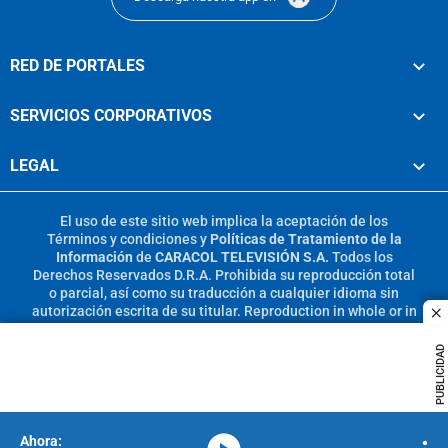
RED DE PORTALES
SERVICIOS CORPORATIVOS
LEGAL
El uso de este sitio web implica la aceptación de los
Términos y condiciones
y
Políticas de Tratamiento de la
Información
de
CARACOL TELEVISIÓN S.A.
Todos los
Derechos Reservados D.R.A. Prohibida su reproducción total
o parcial, así como su traducción a cualquier idioma sin
autorización escrita de su titular. Reproduction in whole or in
c
part, or translation without written permission is prohibited.
All rights reserved 2025.
PUBLICIDAD
MIEMBRO DE: