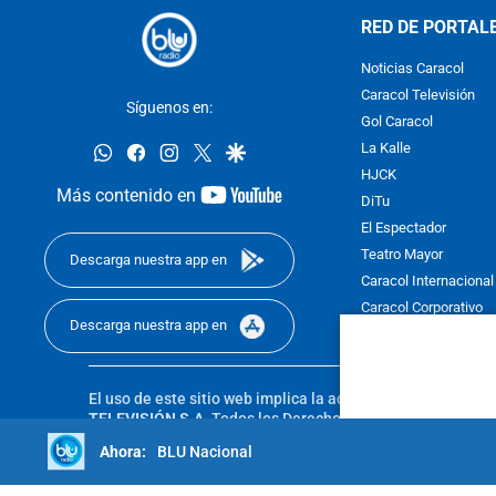
RED DE PORTAL
Noticias Caracol
Caracol Televisión
Síguenos en:
Gol Caracol
whatsapp
facebook
instagram
twitter
google
La Kalle
HJCK
youtube-
Más contenido en
DiTu
footer
El Espectador
Teatro Mayor
Descarga nuestra app en
Caracol Internacional
Caracol Corporativo
Descarga nuestra app en
Caracol Next
El uso de este sitio web implica la aceptación de los
Térmi
TELEVISIÓN S.A.
Todos los Derechos Reservados D.R.A. Pro
sin autorización escrita de su titular. Reproduction in whole
BLU Nacional
reserved 2025.