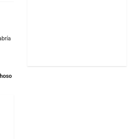
abría
choso