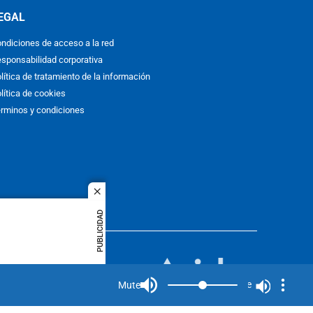
EGAL
ndiciones de acceso a la red
sponsabilidad corporativa
lítica de tratamiento de la información
lítica de cookies
rminos y condiciones
close
PUBLICIDAD
ACOL
quier idioma
MIEMBRO DE:
rights
Mute
Mute