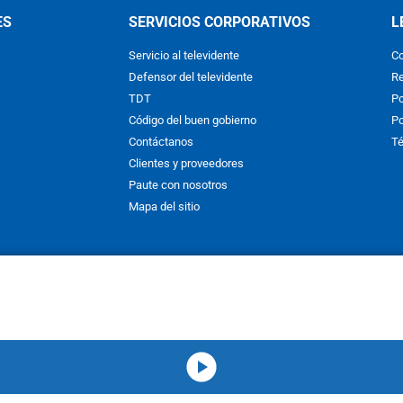
ES
SERVICIOS CORPORATIVOS
L
Servicio al televidente
Co
Defensor del televidente
Re
TDT
Po
Código del buen gobierno
Po
Contáctanos
Té
Clientes y proveedores
Paute con nosotros
Mapa del sitio
nos y condiciones
y
Políticas de Tratamiento de la Información
de
CAR
hibida su reproducción total o parcial, así como su traducción a cual
 or in part, or translation without written permission is prohibited. All 
media-icon