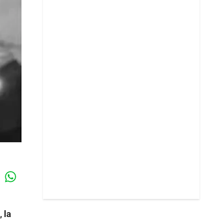
Whatsapp
k
 la