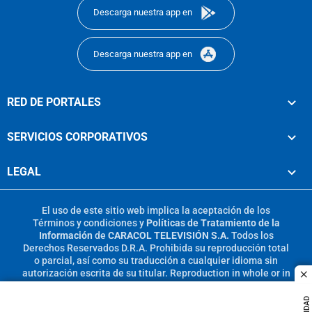
Descarga nuestra app en
Descarga nuestra app en
RED DE PORTALES
SERVICIOS CORPORATIVOS
LEGAL
El uso de este sitio web implica la aceptación de los
Términos y condiciones
y
Políticas de Tratamiento de la
Información
de
CARACOL TELEVISIÓN S.A.
Todos los
Derechos Reservados D.R.A. Prohibida su reproducción total
o parcial, así como su traducción a cualquier idioma sin
autorización escrita de su titular. Reproduction in whole or in
c
part, or translation without written permission is prohibited.
All rights reserved 2025.