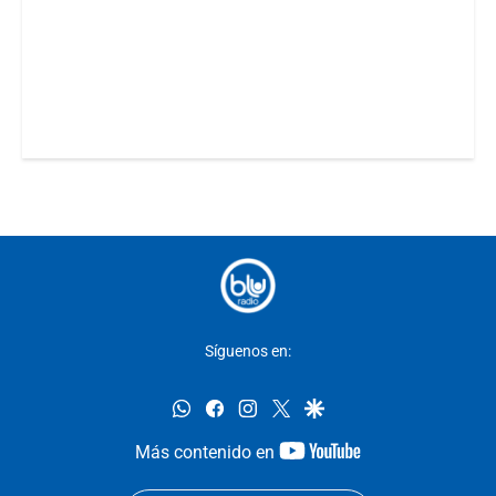
Síguenos en:
whatsapp
facebook
instagram
twitter
google
youtube-
Más contenido en
footer