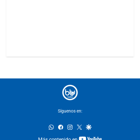
Síguenos en:
whatsapp
facebook
instagram
twitter
google
youtube-
Más contenido en