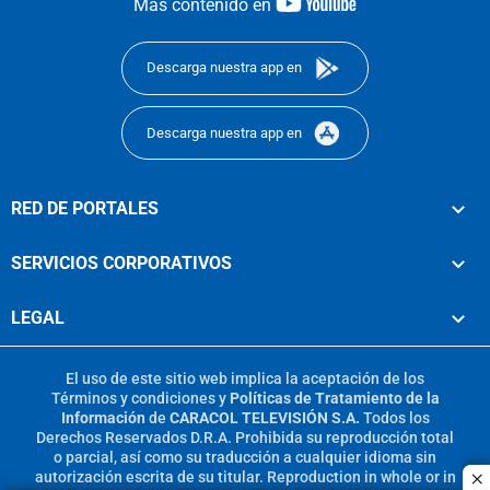
youtube-
Más contenido en
footer
Descarga nuestra app en
Descarga nuestra app en
RED DE PORTALES
SERVICIOS CORPORATIVOS
LEGAL
El uso de este sitio web implica la aceptación de los
Términos y condiciones
y
Políticas de Tratamiento de la
Información
de
CARACOL TELEVISIÓN S.A.
Todos los
Derechos Reservados D.R.A. Prohibida su reproducción total
o parcial, así como su traducción a cualquier idioma sin
autorización escrita de su titular. Reproduction in whole or in
c