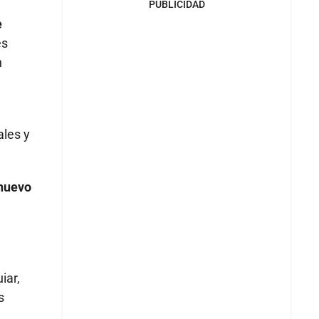
PUBLICIDAD
e
es
n
les y
 nuevo
iar,
s