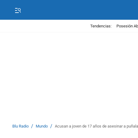
Tendencias:
Posesión Abe
/
/
Blu Radio
Mundo
Acusan a joven de 17 años de asesinar a puñalad