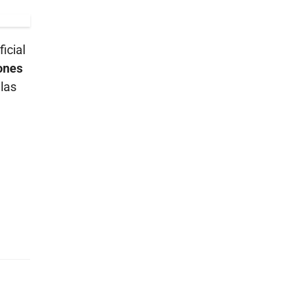
icial
ones
las