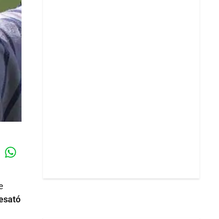
Whatsapp
k
e
desató