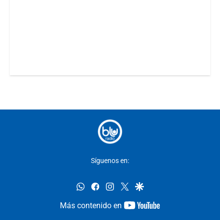
Síguenos en:
whatsapp
facebook
instagram
twitter
google
youtube-
Más contenido en
footer