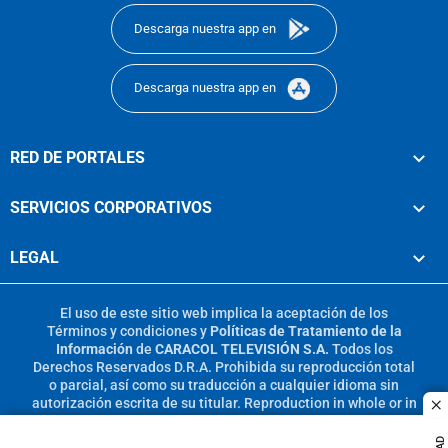
Descarga nuestra app en
Descarga nuestra app en
RED DE PORTALES
SERVICIOS CORPORATIVOS
LEGAL
El uso de este sitio web implica la aceptación de los
Términos y condiciones
y
Políticas de Tratamiento de la
Información
de
CARACOL TELEVISIÓN S.A.
Todos los
Derechos Reservados D.R.A. Prohibida su reproducción total
o parcial, así como su traducción a cualquier idioma sin
autorización escrita de su titular. Reproduction in whole or in
c
part, or translation without written permission is prohibited.
All rights reserved 2025.