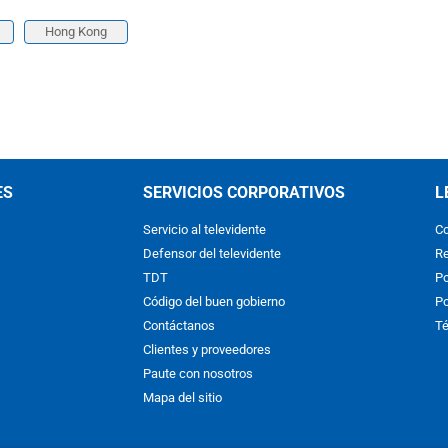
Hong Kong
ES
SERVICIOS CORPORATIVOS
L
Servicio al televidente
Co
Defensor del televidente
Re
TDT
Po
Código del buen gobierno
Po
Contáctanos
Té
Clientes y proveedores
Paute con nosotros
Mapa del sitio