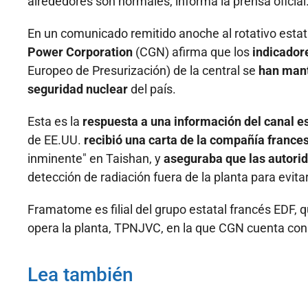
alrededores son normales, informa la prensa oficial
En un comunicado remitido anoche al rotativo estat
Power Corporation
(CGN) afirma que los
indicador
Europeo de Presurización) de la central se
han mant
seguridad nuclear
del país.
Esta es la
respuesta a una información del canal
de EE.UU.
recibió una carta de la compañía franc
inminente" en Taishan, y
aseguraba que las autorid
detección de radiación fuera de la planta para evitar
Framatome es filial del grupo estatal francés EDF, 
opera la planta, TPNJVC, en la que CGN cuenta con e
Lea también