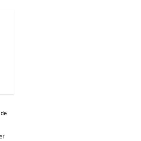
 de
er