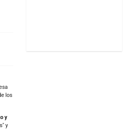
 esa
de los
o y
s" y