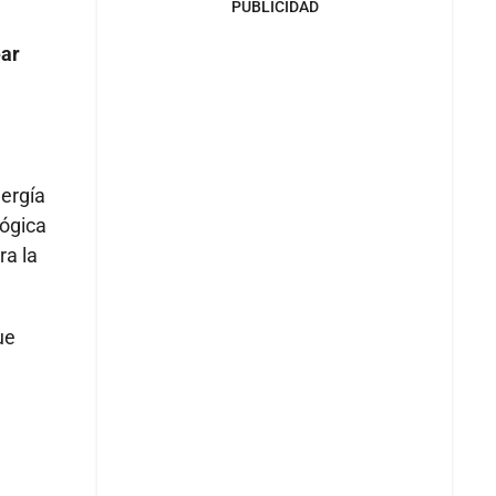
PUBLICIDAD
ear
ergía
lógica
ra la
ue