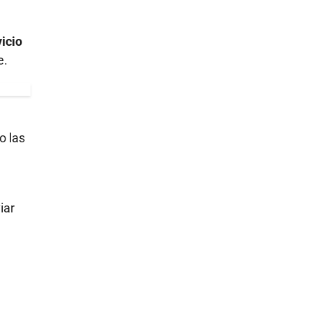
vicio
e.
o las
iar