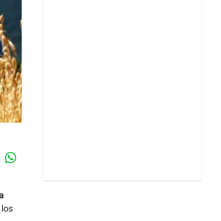
Whatsapp
k
a
 los