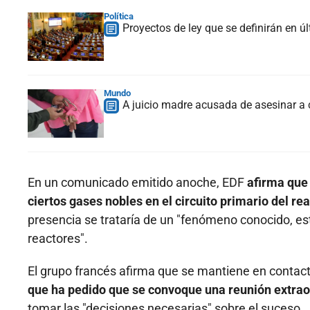
Política
Proyectos de ley que se definirán en ú
Mundo
A juicio madre acusada de asesinar a 
En un comunicado emitido anoche, EDF
afirma que 
ciertos gases nobles en el circuito primario del r
presencia se trataría de un "fenómeno conocido, es
reactores".
El grupo francés afirma que se mantiene en contac
que ha pedido que se convoque una reunión extrao
tomar las "decisiones necesarias" sobre el suceso.