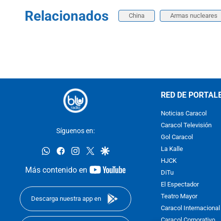
Relacionados
China
Armas nucleares
RED DE PORTAL
Noticias Caracol
Caracol Televisión
Síguenos en:
Gol Caracol
whatsapp
facebook
instagram
twitter
google
La Kalle
HJCK
youtube-
Más contenido en
DiTu
footer
El Espectador
Teatro Mayor
Descarga nuestra app en
Caracol Internacional
Caracol Corporativo