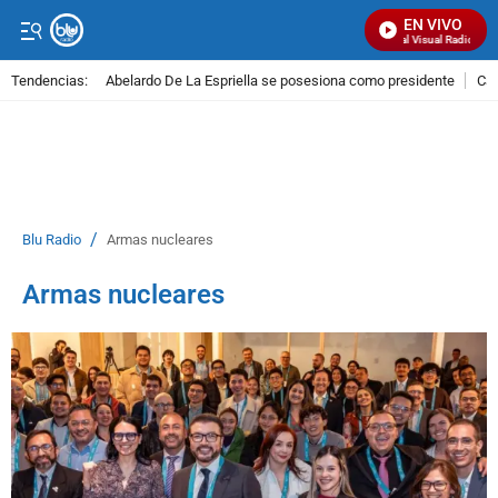
EN VIVO
Señal Visual Radio
Tendencias:
Abelardo De La Espriella se posesiona como presidente
Cal
PUBLICIDAD
/
Blu Radio
Armas nucleares
Armas nucleares