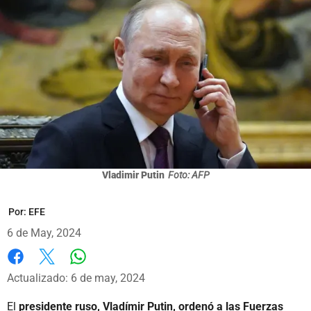
Vladimir Putin
Foto: AFP
Por:
EFE
6 de May, 2024
Whatsapp
Facebook
X
Actualizado: 6 de may, 2024
El
presidente ruso, Vladímir Putin, ordenó a las Fuerzas