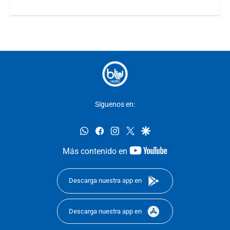
Síguenos en:
whatsapp
facebook
instagram
twitter
google
youtube-
Más contenido en
footer
Descarga nuestra app en
Descarga nuestra app en