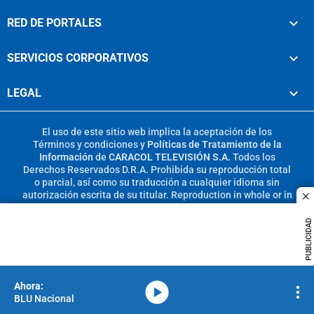
RED DE PORTALES
SERVICIOS CORPORATIVOS
LEGAL
El uso de este sitio web implica la aceptación de los
Términos y condiciones
y
Políticas de Tratamiento de la
Información
de
CARACOL TELEVISIÓN S.A.
Todos los
Derechos Reservados D.R.A. Prohibida su reproducción total
o parcial, así como su traducción a cualquier idioma sin
autorización escrita de su titular. Reproduction in whole or in
c
part, or translation without written permission is prohibited.
All rights reserved 2025.
PUBLICIDAD
MIEMBRO DE:
media-icon
BLU Nacional