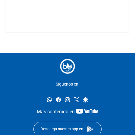
Síguenos en:
whatsapp
facebook
instagram
twitter
google
youtube-
Más contenido en
footer
Descarga nuestra app en