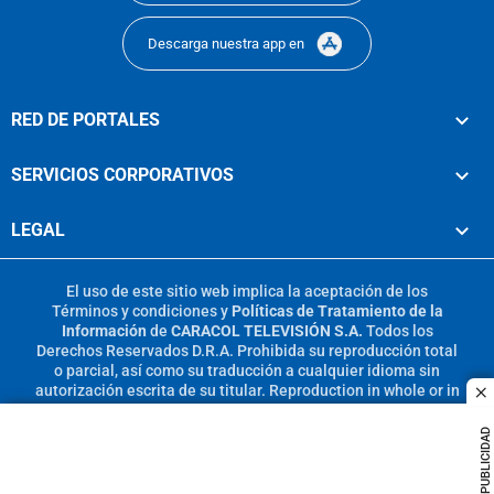
Descarga nuestra app en
RED DE PORTALES
SERVICIOS CORPORATIVOS
LEGAL
El uso de este sitio web implica la aceptación de los
Términos y condiciones
y
Políticas de Tratamiento de la
Información
de
CARACOL TELEVISIÓN S.A.
Todos los
Derechos Reservados D.R.A. Prohibida su reproducción total
o parcial, así como su traducción a cualquier idioma sin
autorización escrita de su titular. Reproduction in whole or in
c
part, or translation without written permission is prohibited.
All rights reserved 2025.
PUBLICIDAD
MIEMBRO DE: