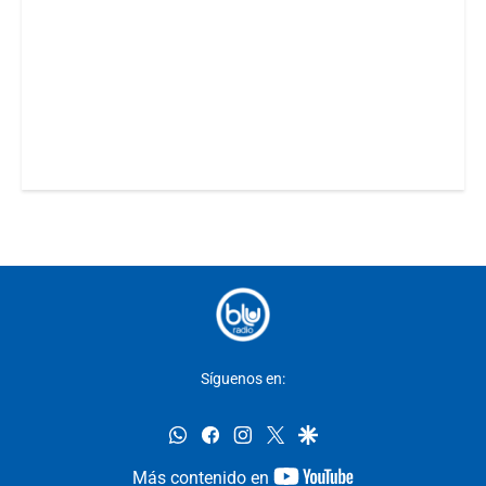
Síguenos en:
whatsapp
facebook
instagram
twitter
google
youtube-
Más contenido en