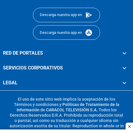
footer
Descarga nuestra app en
Descarga nuestra app en
RED DE PORTALES
SERVICIOS CORPORATIVOS
LEGAL
El uso de este sitio web implica la aceptación de los
Términos y condiciones
y
Políticas de Tratamiento de la
Información
de
CARACOL TELEVISIÓN S.A.
Todos los
Derechos Reservados D.R.A. Prohibida su reproducción total
o parcial, así como su traducción a cualquier idioma sin
autorización escrita de su titular. Reproduction in whole or in
c
part, or translation without written permission is prohibited.