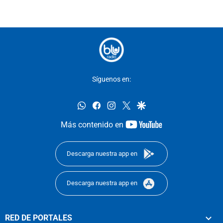
Síguenos en:
whatsapp
facebook
instagram
twitter
google
youtube-
Más contenido en
footer
Descarga nuestra app en
Descarga nuestra app en
RED DE PORTALES