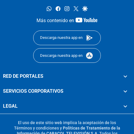
whatsapp
facebook
instagram
twitter
google
youtube-
Más contenido en
footer
Descarga nuestra app en
Descarga nuestra app en
RED DE PORTALES
SERVICIOS CORPORATIVOS
LEGAL
El uso de este sitio web implica la aceptación de los
Términos y condiciones
y
Políticas de Tratamiento de la
Información
de
CARACOL TELEVISIÓN S.A.
Todos los