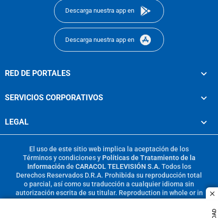
Descarga nuestra app en
Descarga nuestra app en
RED DE PORTALES
SERVICIOS CORPORATIVOS
LEGAL
El uso de este sitio web implica la aceptación de los
Términos y condiciones
y
Políticas de Tratamiento de la
Información
de
CARACOL TELEVISIÓN S.A.
Todos los
Derechos Reservados D.R.A. Prohibida su reproducción total
o parcial, así como su traducción a cualquier idioma sin
autorización escrita de su titular. Reproduction in whole or in
c
part, or translation without written permission is prohibited.
All rights reserved 2025.