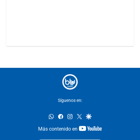
Síguenos en:
whatsapp
facebook
instagram
twitter
google
youtube-
Más contenido en
footer