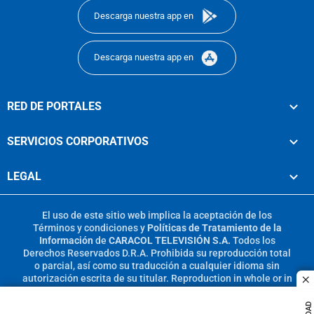
Descarga nuestra app en
Descarga nuestra app en
RED DE PORTALES
SERVICIOS CORPORATIVOS
LEGAL
El uso de este sitio web implica la aceptación de los
Términos y condiciones
y
Políticas de Tratamiento de la
Información
de
CARACOL TELEVISIÓN S.A.
Todos los
Derechos Reservados D.R.A. Prohibida su reproducción total
o parcial, así como su traducción a cualquier idioma sin
autorización escrita de su titular. Reproduction in whole or in
c
part, or translation without written permission is prohibited.
All rights reserved 2025.