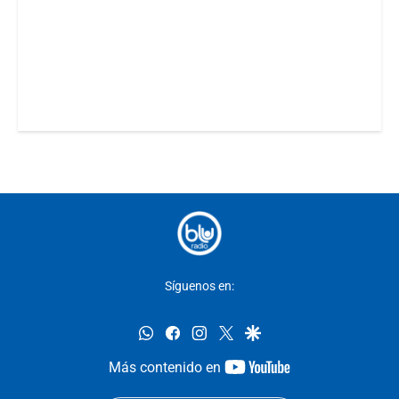
Síguenos en:
whatsapp
facebook
instagram
twitter
google
youtube-
Más contenido en
footer