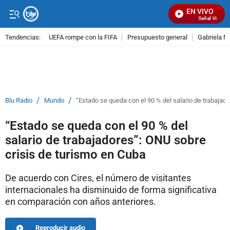
EN VIVO
Señal Visual Ra
Tendencias:
UEFA rompe con la FIFA
Presupuesto general
Gabriela M
PUBLICIDAD
/
/
Blu Radio
Mundo
“Estado se queda con el 90 % del salario de trabajad
“Estado se queda con el 90 % del
salario de trabajadores”: ONU sobre
crisis de turismo en Cuba
De acuerdo con Cires, el número de visitantes
internacionales ha disminuido de forma significativa
en comparación con años anteriores.
Reproducir audio