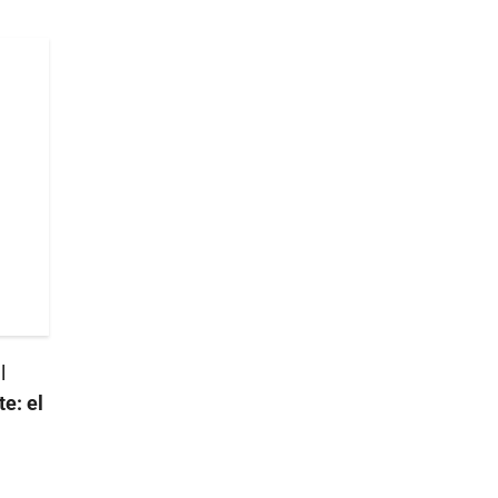
l
e: el