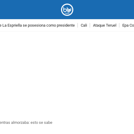
e La Espriella se posesiona como presidente
Cali
Ataque Teruel
Epa Co
PUBLICIDAD
entras almorzaba: esto se sabe