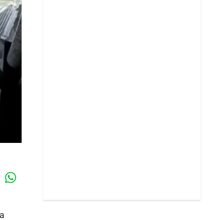
Whatsapp
k
na