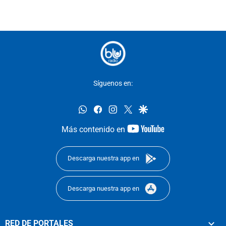
Síguenos en:
whatsapp
facebook
instagram
twitter
google
youtube-
Más contenido en
footer
Descarga nuestra app en
Descarga nuestra app en
RED DE PORTALES