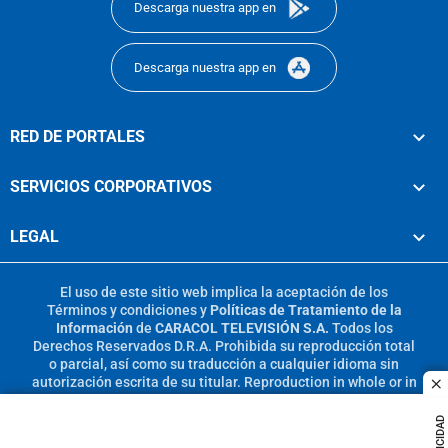
Descarga nuestra app en
Descarga nuestra app en
RED DE PORTALES
SERVICIOS CORPORATIVOS
LEGAL
El uso de este sitio web implica la aceptación de los
Términos y condiciones
y
Políticas de Tratamiento de la
Información
de
CARACOL TELEVISIÓN S.A.
Todos los
Derechos Reservados D.R.A. Prohibida su reproducción total
o parcial, así como su traducción a cualquier idioma sin
autorización escrita de su titular. Reproduction in whole or in
c
part, or translation without written permission is prohibited.
All rights reserved 2025.
PUBLICIDAD