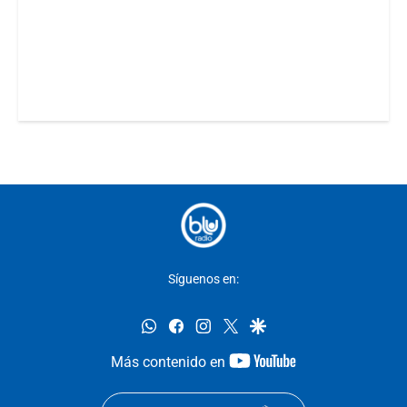
Síguenos en:
whatsapp
facebook
instagram
twitter
google
youtube-
Más contenido en
footer