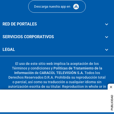
Descarga nuestra app en
RED DE PORTALES
SERVICIOS CORPORATIVOS
LEGAL
El uso de este sitio web implica la aceptación de los
Términos y condiciones
y
Políticas de Tratamiento de la
Información
de
CARACOL TELEVISIÓN S.A.
Todos los
Derechos Reservados D.R.A. Prohibida su reproducción total
o parcial, así como su traducción a cualquier idioma sin
autorización escrita de su titular. Reproduction in whole or in
c
part, or translation without written permission is prohibited.
All rights reserved 2025.
PUBLICIDAD
MIEMBRO DE: