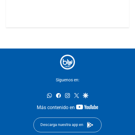
Síguenos en:
whatsapp
facebook
instagram
twitter
google
youtube-
Más contenido en
footer
Descarga nuestra app en