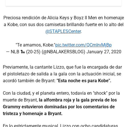
Preciosa rendición de Alicia Keys y Boyz II Men en homenaje
a Kobe, con sus dos camisetas brillando fuerte en lo alto del
@STAPLESCenter
.
"Te amamos, Kobe."
pic.twitter.com/QCmIrvMjBp
— NLB 🐍 (20-25) (@NBALAKERSBLOG)
January 27, 2020
Previamente, la cantante Lizzo, que fue la encargada de dar
el pistoletazo de salida a la gala con la actuación inicial, se
acordó también de Bryant:
"Esta noche es para Kobe".
Con la ciudad, y el planeta entero, todavía en "shock" por la
muerte de Bryant,
la alfombra roja y la gala previa de los
Grammy estuvieron dominadas por los comentarios de
tristeza y homenaje a Bryant.
En lo estrictamente musical, Lizzo con ocho candidaturas,