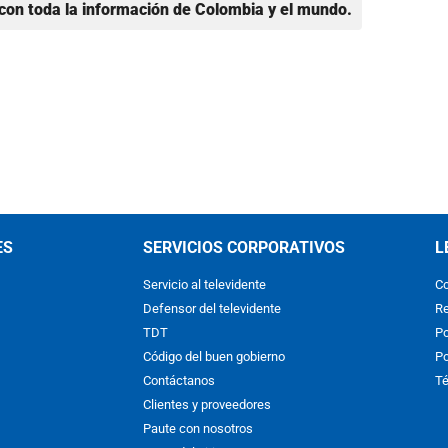
con toda la información de Colombia y el mundo.
ES
SERVICIOS CORPORATIVOS
L
Servicio al televidente
Co
Defensor del televidente
Re
TDT
Po
Código del buen gobierno
Po
Contáctanos
Té
Clientes y proveedores
Paute con nosotros