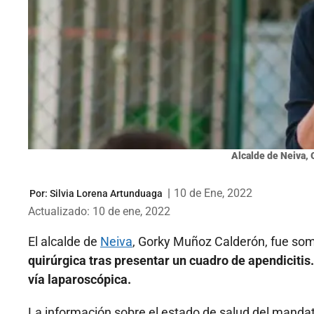
Alcalde de Neiva,
|
10 de Ene, 2022
Por:
Silvia Lorena Artunduaga
Actualizado: 10 de ene, 2022
El alcalde de
Neiva
, Gorky Muñoz Calderón, fue som
quirúrgica tras presentar un cuadro de apendicitis
vía laparoscópica.
La información sobre el estado de salud del mandatar