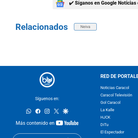
✔️ Síganos en Google Noticias 
Relacionados
Neiva
RED DE PORTAL
Noticias Caracol
Caracol Televisión
Síguenos en:
Gol Caracol
whatsapp
facebook
instagram
twitter
google
La Kalle
HJCK
youtube-
Más contenido en
DiTu
footer
El Espectador