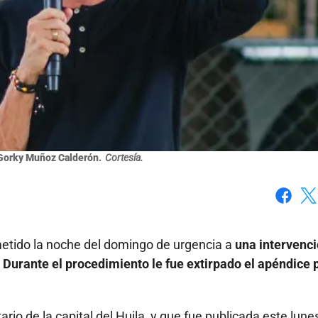
 Gorky Muñoz Calderón.
Cortesía.
Faceboo
X
etido la noche del domingo de urgencia a
una intervenc
. Durante el procedimiento le fue extirpado el apéndice 
io de la capital del Huila, y que fue publicada este lune