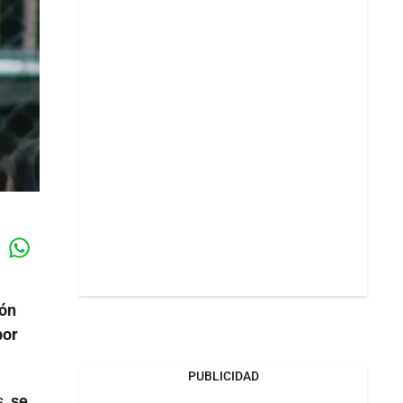
Whatsapp
k
ión
por
PUBLICIDAD
s,
se