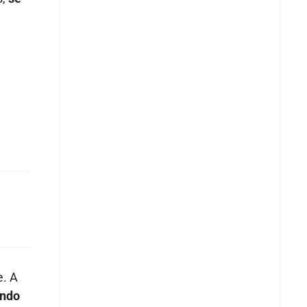
e. A
endo