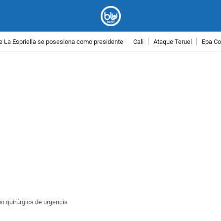
e La Espriella se posesiona como presidente
Cali
Ataque Teruel
Epa Co
PUBLICIDAD
n quirúrgica de urgencia