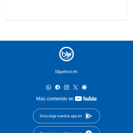
Síguenos en:
whatsapp
facebook
instagram
twitter
google
youtube-
Más contenido en
footer
Descarga nuestra app en