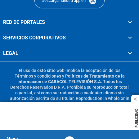
Descarga nuestra app en
RED DE PORTALES
SERVICIOS CORPORATIVOS
LEGAL
El uso de este sitio web implica la aceptación de los
Términos y condiciones
y
Políticas de Tratamiento de la
Información
de
CARACOL TELEVISIÓN S.A.
Todos los
Derechos Reservados D.R.A. Prohibida su reproducción total
o parcial, así como su traducción a cualquier idioma sin
autorización escrita de su titular. Reproduction in whole or in
c
part, or translation without written permission is prohibited.
All rights reserved 2025.
PUBLICIDAD
MIEMBRO DE: