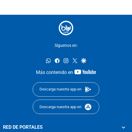
Síguenos en:
whatsapp
facebook
instagram
twitter
google
youtube-
Más contenido en
footer
Descarga nuestra app en
Descarga nuestra app en
RED DE PORTALES