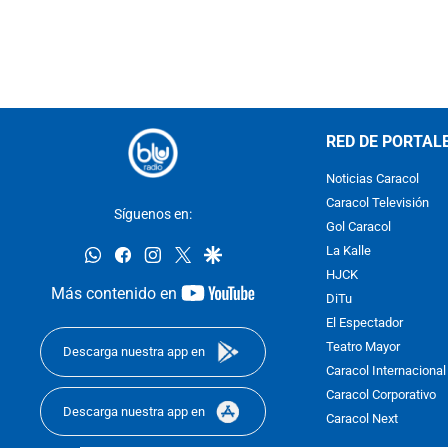
RED DE PORTAL
Noticias Caracol
Caracol Televisión
Síguenos en:
Gol Caracol
whatsapp
facebook
instagram
twitter
google
La Kalle
HJCK
youtube-
Más contenido en
DiTu
footer
El Espectador
Teatro Mayor
Descarga nuestra app en
Caracol Internacional
Caracol Corporativo
Descarga nuestra app en
Caracol Next