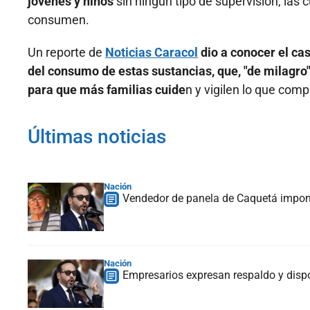
jóvenes y niños
sin ningún tipo de supervisión, las
consumen.
Un reporte de
Noticias Caracol
dio a conocer el ca
del consumo de estas sustancias, que, "de milagro
para que más familias cuide
n y vigilen lo que comp
Últimas noticias
Nación
Vendedor de panela de Caquetá impondr
Nación
Empresarios expresan respaldo y dispo