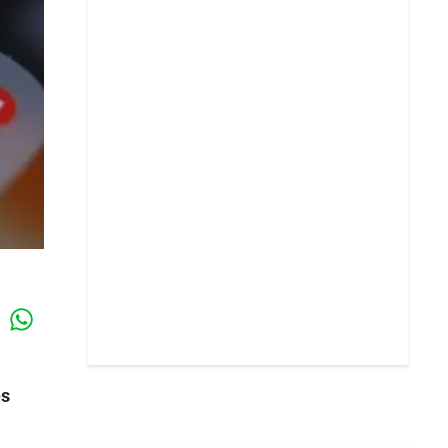
Whatsapp
k
es