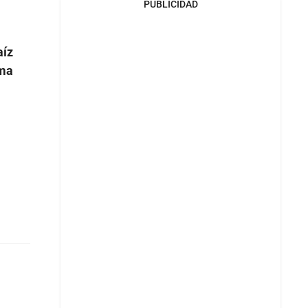
PUBLICIDAD
aíz
ema