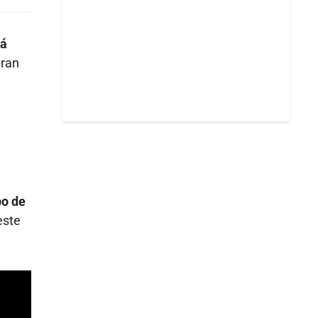
tá
eran
po de
este