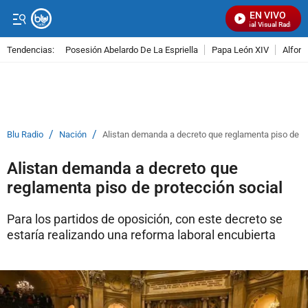
EN VIVO
Señal Visual Radio
Tendencias:
Posesión Abelardo De La Espriella
Papa León XIV
Alfons
PUBLICIDAD
/
/
Blu Radio
Nación
Alistan demanda a decreto que reglamenta piso de pr
Alistan demanda a decreto que
reglamenta piso de protección social
Para los partidos de oposición, con este decreto se
estaría realizando una reforma laboral encubierta