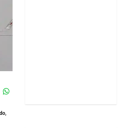
Whatsapp
k
do,