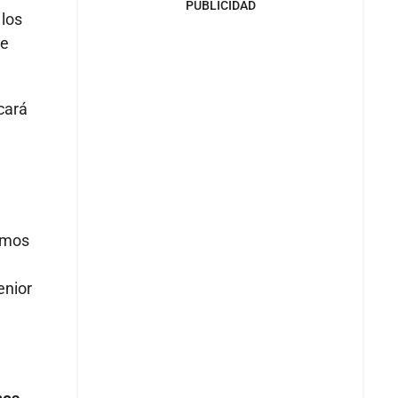
PUBLICIDAD
 los
de
cará
amos
enior