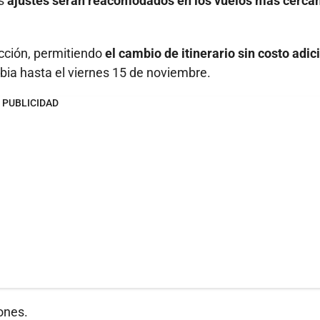
os
ajustes serán reacomodados en los vuelos más cerca
ección, permitiendo
el cambio de itinerario sin costo adic
ia hasta el viernes 15 de noviembre.
PUBLICIDAD
ones.