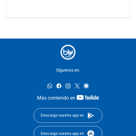
Síguenos en:
whatsapp
facebook
instagram
twitter
google
youtube-
Más contenido en
footer
Descarga nuestra app en
Descarga nuestra app en