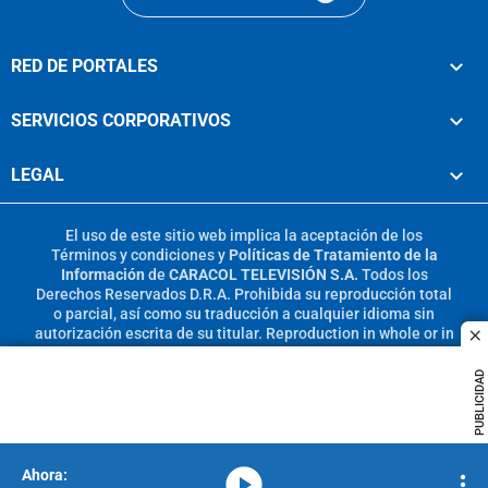
RED DE PORTALES
SERVICIOS CORPORATIVOS
LEGAL
El uso de este sitio web implica la aceptación de los
Términos y condiciones
y
Políticas de Tratamiento de la
Información
de
CARACOL TELEVISIÓN S.A.
Todos los
Derechos Reservados D.R.A. Prohibida su reproducción total
o parcial, así como su traducción a cualquier idioma sin
autorización escrita de su titular. Reproduction in whole or in
c
part, or translation without written permission is prohibited.
All rights reserved 2025.
PUBLICIDAD
MIEMBRO DE:
media-icon