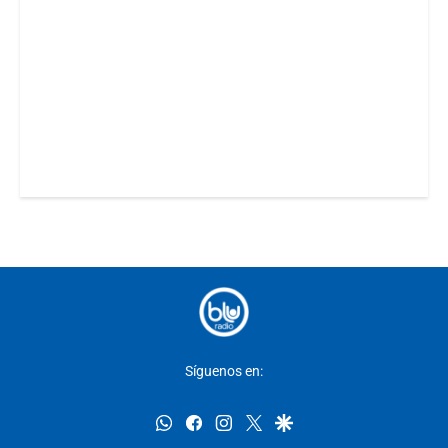
Síguenos en:
whatsapp
facebook
instagram
twitter
google