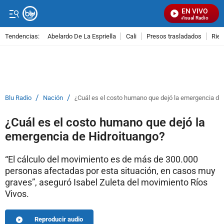
EN VIVO
Señal Visual Radio
Tendencias:
Abelardo De La Espriella
Cali
Presos trasladados
Rie
PUBLICIDAD
/
/
Blu Radio
Nación
¿Cuál es el costo humano que dejó la emergencia de
¿Cuál es el costo humano que dejó la
emergencia de Hidroituango?
“El cálculo del movimiento es de más de 300.000
personas afectadas por esta situación, en casos muy
graves”, aseguró Isabel Zuleta del movimiento Ríos
Vivos.
Reproducir audio