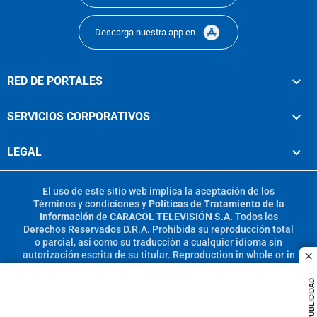
Descarga nuestra app en
RED DE PORTALES
SERVICIOS CORPORATIVOS
LEGAL
El uso de este sitio web implica la aceptación de los
Términos y condiciones
y
Políticas de Tratamiento de la
Información
de
CARACOL TELEVISIÓN S.A.
Todos los
Derechos Reservados D.R.A. Prohibida su reproducción total
o parcial, así como su traducción a cualquier idioma sin
autorización escrita de su titular. Reproduction in whole or in
c
part, or translation without written permission is prohibited.
All rights reserved 2025.
PUBLICIDAD
MIEMBRO DE: