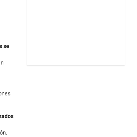
s se
an
iones
izados
ión.