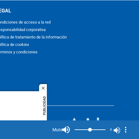
EGAL
ndiciones de acceso a la red
sponsabilidad corporativa
lítica de tratamiento de la información
lítica de cookies
rminos y condiciones
close
PUBLICIDAD
ACOL
quier idioma
MIEMBRO DE:
rights
Mute
Mute