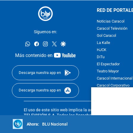
RED DE PORTAL
Noticias Caracol
Caracol Televisión
Síguenos en:
Gol Caracol
whatsapp
facebook
instagram
twitter
google
La Kalle
HJCK
youtube-
Más contenido en
DiTu
footer
El Espectador
Teatro Mayor
Descarga nuestra app en
Caracol Internacional
Caracol Corporativo
Descarga nuestra app en
Caracol Next
El uso de este sitio web implica la aceptación de los
Térmi
TELEVISIÓN S.A.
Todos los Derechos Reservados D.R.A. Pro
sin autorización escrita de su titular. Reproduction in whole
BLU Nacional
reserved 2025.