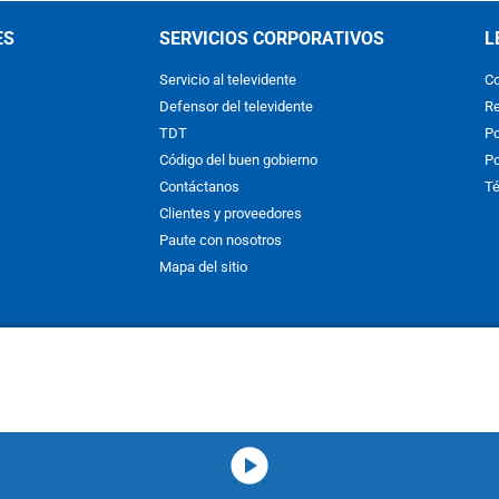
ES
SERVICIOS CORPORATIVOS
L
Servicio al televidente
Co
Defensor del televidente
Re
TDT
Po
Código del buen gobierno
Po
Contáctanos
Té
Clientes y proveedores
Paute con nosotros
Mapa del sitio
nos y condiciones
y
Políticas de Tratamiento de la Información
de
CAR
hibida su reproducción total o parcial, así como su traducción a cual
 or in part, or translation without written permission is prohibited. All 
media-icon