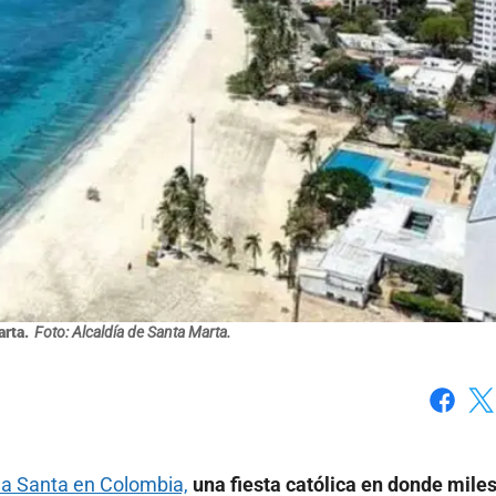
rta.
Foto: Alcaldía de Santa Marta.
Faceboo
X
 Santa en Colombia,
una fiesta católica en donde mile