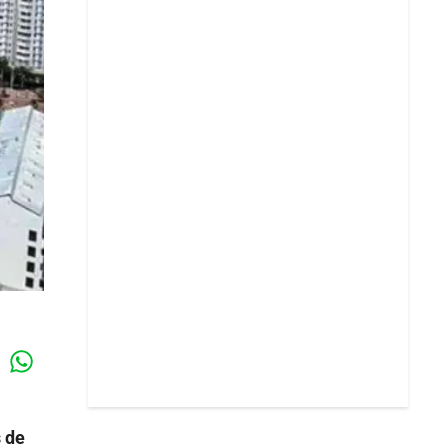
Whatsapp
k
s de