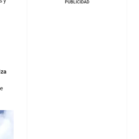
s y
PUBLICIDAD
iza
te