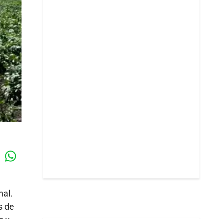
Whatsapp
k
nal.
 de