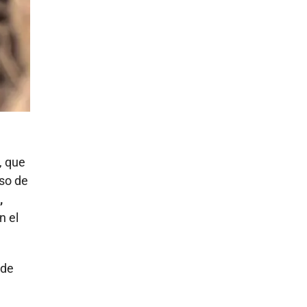
, que
eso de
,
n el
 de