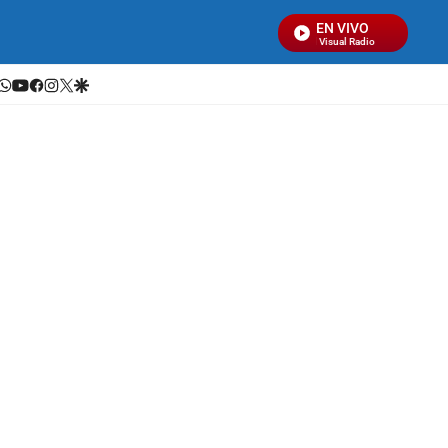
EN VIVO
Señal Visual Radio
whatsapp
youtube
facebook
instagram
twitter
google