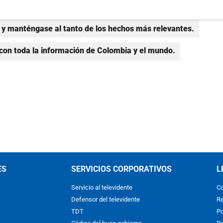
y manténgase al tanto de los hechos más relevantes.
con toda la información de Colombia y el mundo.
ES
SERVICIOS CORPORATIVOS
L
Servicio al televidente
Co
Defensor del televidente
Re
TDT
Po