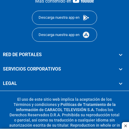
youtube-
Más contenido en
footer
Descarga nuestra app en
Descarga nuestra app en
RED DE PORTALES
SERVICIOS CORPORATIVOS
LEGAL
El uso de este sitio web implica la aceptación de los
Términos y condiciones
y
Políticas de Tratamiento de la
Información
de
CARACOL TELEVISIÓN S.A.
Todos los
Derechos Reservados D.R.A. Prohibida su reproducción total
o parcial, así como su traducción a cualquier idioma sin
autorización escrita de su titular. Reproduction in whole or in
c