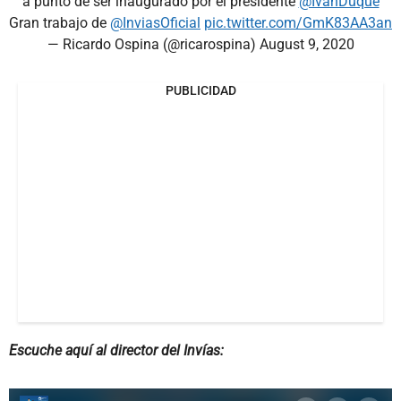
a punto de ser inaugurado por el presidente
@IvanDuque
Gran trabajo de
@InviasOficial
pic.twitter.com/GmK83AA3an
— Ricardo Ospina (@ricarospina)
August 9, 2020
PUBLICIDAD
Escuche aquí al director del Invías: