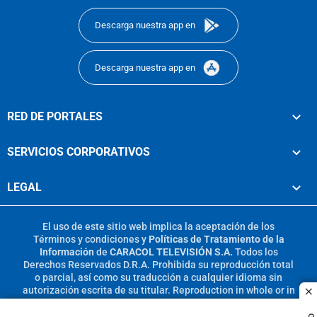
Descarga nuestra app en
Descarga nuestra app en
RED DE PORTALES
SERVICIOS CORPORATIVOS
LEGAL
El uso de este sitio web implica la aceptación de los
Términos y condiciones
y
Políticas de Tratamiento de la
Información
de
CARACOL TELEVISIÓN S.A.
Todos los
Derechos Reservados D.R.A. Prohibida su reproducción total
o parcial, así como su traducción a cualquier idioma sin
autorización escrita de su titular. Reproduction in whole or in
c
part, or translation without written permission is prohibited.
All rights reserved 2025.