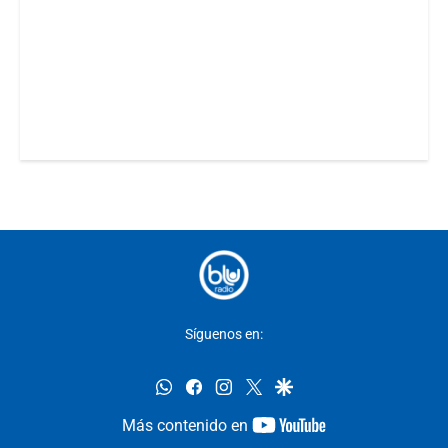
Síguenos en:
whatsapp
facebook
instagram
twitter
google
youtube-
Más contenido en
footer