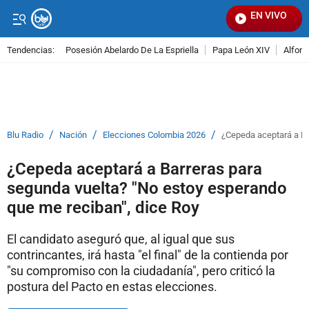
EN VIVO
Señ
Tendencias:
Posesión Abelardo De La Espriella
Papa León XIV
Alfons
PUBLICIDAD
/
/
/
Blu Radio
Nación
Elecciones Colombia 2026
¿Cepeda aceptará a Ba
¿Cepeda aceptará a Barreras para
segunda vuelta? "No estoy esperando
que me reciban", dice Roy
El candidato aseguró que, al igual que sus
contrincantes, irá hasta "el final" de la contienda por
"su compromiso con la ciudadanía", pero criticó la
postura del Pacto en estas elecciones.