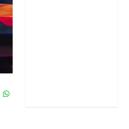
Whatsapp
k