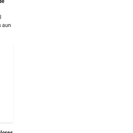
de
l
s aun
olores