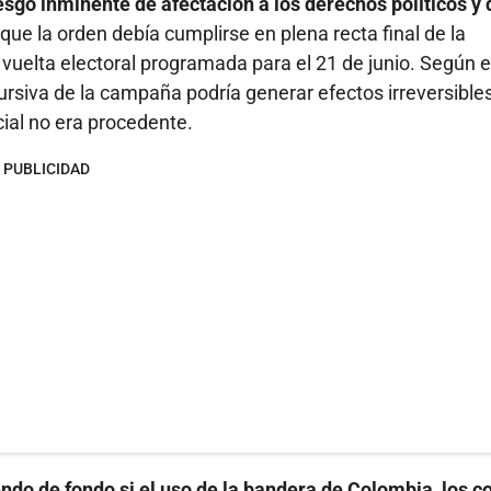
iesgo inminente de afectación a los derechos políticos y 
 que la orden debía cumplirse en plena recta final de la
vuelta electoral programada para el 21 de junio. Según e
iscursiva de la campaña podría generar efectos irreversible
ial no era procedente.
PUBLICIDAD
endo de fondo si el uso de la bandera de Colombia, los c