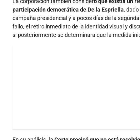
La corporación también consider
ó que existía un r
participación democrática de De la Espriella
, dado
campaña presidencial y a pocos días de la segunda 
fallo, el retiro inmediato de la identidad visual y d
si posteriormente se determinara que la medida inic
En su análisis,
la Corte precisó que no está resolvi