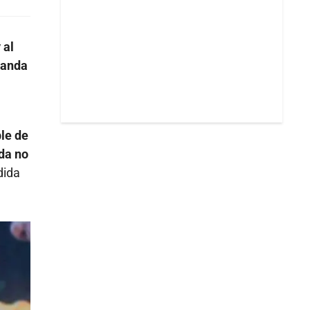
 al
ganda
le de
da no
dida