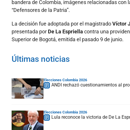
bandera de Colombia, imágenes relacionadas con las 
“Defensores de la Patria”.
La decisión fue adoptada por el magistrado
Víctor 
presentada por
De La Espriella
contra una providenc
Superior de Bogotá, emitida el pasado 9 de junio.
Últimas noticias
Elecciones Colombia 2026
ANDI rechazó cuestionamientos al proc
Elecciones Colombia 2026
Lula reconoce la victoria de De La Espr