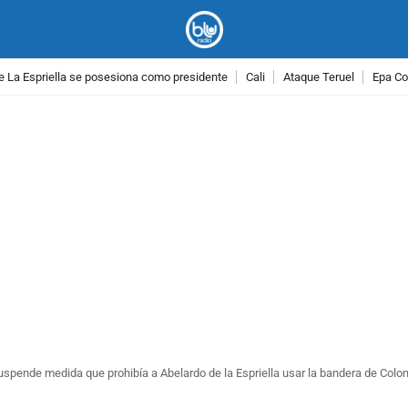
e La Espriella se posesiona como presidente
Cali
Ataque Teruel
Epa Co
PUBLICIDAD
spende medida que prohibía a Abelardo de la Espriella usar la bandera de Colo