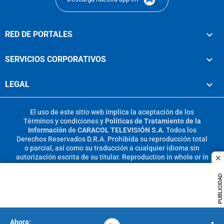
RED DE PORTALES
SERVICIOS CORPORATIVOS
LEGAL
El uso de este sitio web implica la aceptación de los
Términos y condiciones
y
Políticas de Tratamiento de la
Información
de
CARACOL TELEVISIÓN S.A.
Todos los
Derechos Reservados D.R.A. Prohibida su reproducción total
o parcial, así como su traducción a cualquier idioma sin
autorización escrita de su titular. Reproduction in whole or in
c
part, or translation without written permission is prohibited.
All rights reserved 2025.
PUBLICIDAD
MIEMBRO DE: