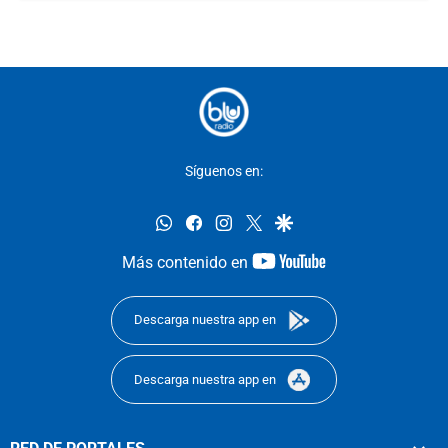
Síguenos en:
whatsapp
facebook
instagram
twitter
google
youtube-
Más contenido en
footer
Descarga nuestra app en
Descarga nuestra app en