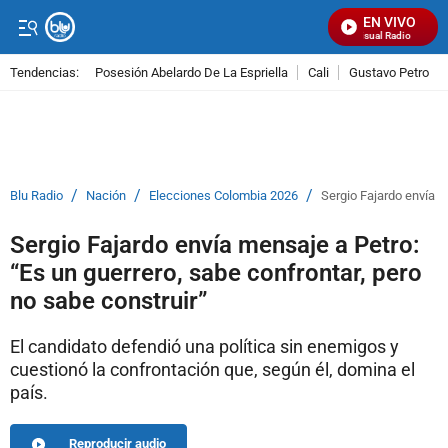
EN VIVO
Señal Visual Radio
Tendencias:
Posesión Abelardo De La Espriella
Cali
Gustavo Petro
PUBLICIDAD
/
/
/
Blu Radio
Nación
Elecciones Colombia 2026
Sergio Fajardo envía m
Sergio Fajardo envía mensaje a Petro:
“Es un guerrero, sabe confrontar, pero
no sabe construir”
El candidato defendió una política sin enemigos y
cuestionó la confrontación que, según él, domina el
país.
Reproducir audio