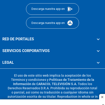
Descarga nuestra app en
Descarga nuestra app en
RED DE PORTALES
SERVICIOS CORPORATIVOS
LEGAL
El uso de este sitio web implica la aceptación de los
Términos y condiciones
y
Políticas de Tratamiento de la
Información
de
CARACOL TELEVISIÓN S.A.
Todos los
Derechos Reservados D.R.A. Prohibida su reproducción total
o parcial, así como su traducción a cualquier idioma sin
autorización escrita de su titular. Reproduction in whole or in
c
part, or translation without written permission is prohibited.