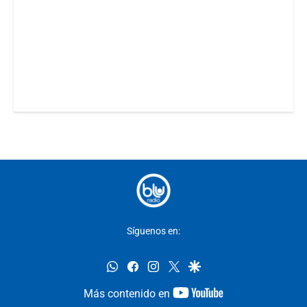
Síguenos en:
whatsapp
facebook
instagram
twitter
google
youtube-
Más contenido en
footer