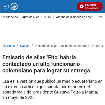
EN VIVO
Señal Visual Radio
Tendencias:
Abatido alias ‘El Ruso’
Ataque de disidencias Farc
Preso
PUBLICIDAD
/
/
Blu Radio
Nación
Emisario de alias ‘Fito’ habría contactado un alto fu
Emisario de alias ‘Fito’ habría
contactado un alto funcionario
colombiano para lograr su entrega
Esa es la versión que publicó un medio ecuatoriano en
un extenso artículo que cuenta pormenores del
sonado viaje del presidente Gustavo Petro a Manta,
en mayo de 2025.