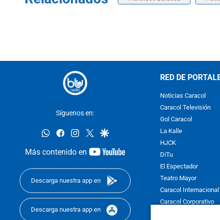
RED DE PORTAL
Noticias Caracol
Caracol Televisión
Síguenos en:
Gol Caracol
whatsapp
facebook
instagram
twitter
google
La Kalle
HJCK
youtube-
Más contenido en
DiTu
footer
El Espectador
Teatro Mayor
Descarga nuestra app en
Caracol Internacional
Caracol Corporativo
Descarga nuestra app en
Caracol Next