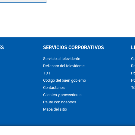
ES
SERVICIOS CORPORATIVOS
L
Servicio al televidente
Co
Defensor del televidente
Re
TDT
Po
Código del buen gobierno
Po
Contáctanos
Té
Clientes y proveedores
Paute con nosotros
Mapa del sitio