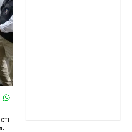
Whatsapp
k
l CTI
n.