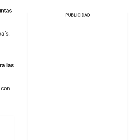
untas
PUBLICIDAD
país,
ra las
 con