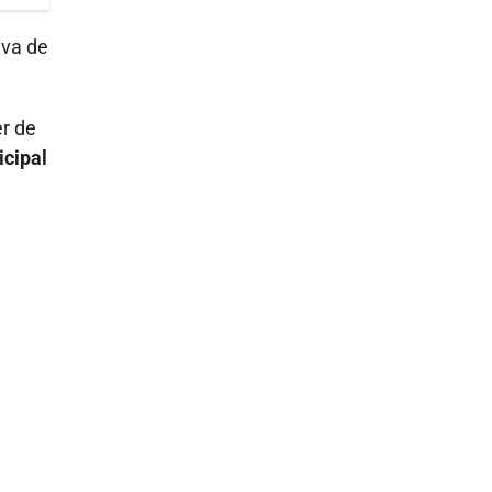
iva de
er de
icipal